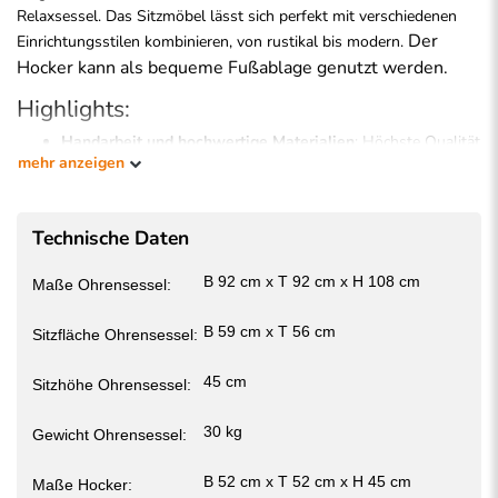
Relaxsessel. Das Sitzmöbel lässt sich perfekt mit verschiedenen
Der
Einrichtungsstilen kombinieren, von rustikal bis modern.
Hocker kann als bequeme Fußablage genutzt werden.
Highlights:
Handarbeit und hochwertige Materialien
: Höchste Qualität
mehr anzeigen
und Langlebigkeit
Atmungsaktives Kunstleder
: Inspiriert vom natürlichen
Narbenbild echter Tierhaut, bietet es eine angenehme Haptik
Technische Daten
und verhindert Rutschen
Polsterung mit Wellenunterfederung
: Für
außergewöhnlichen Komfort und optimale
B 92 cm x T 92 cm x H 108 cm
Maße Ohrensessel:
Rückenunterstützung
Hohe Belastbarkeit
B 59 cm x T 56 cm
Sitzfläche Ohrensessel:
Massive Buchenholzfüße
: Lackierte Füße (Farbe wählbar),
bieten Stabilität und ansprechende Optik, Höhe: 13 cm
45 cm
Sitzhöhe Ohrensessel:
Leicht verschiebbar
Pflegeleicht und robust
30 kg
Gewicht Ohrensessel:
B 52 cm x T 52 cm x H 45 cm
Maße Hocker: