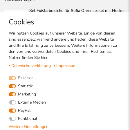
Set Fußfarbe eiche für Sofia Ohrensessel mit Hocker
| 8 Stück
Cookies
0.00 €
Wir nutzen Cookies auf unserer Website. Einige von diesen
Set Fußfarbe aluminium für Sofia Ohrensessel mit
sind essenziell, während andere uns helfen, diese Website
Hocker | 8 Stück
und Ihre Erfahrung zu verbessern. Weitere Informationen zu
0.00 €
den von uns verwendeten Cookies und Ihren Rechten als
Nutzer finden Sie hier:
Set Fußfarbe Kolonial braun für Sofia Ohrensessel
Daten­schutz­erklärung
Impressum
mit Hocker | 8 Stück
0.00 €
Essenziell
Statistik
Set Fußfarbe schwarz für Sofia Ohrensessel mit
Marketing
Hocker | 8 Stück
Externe Medien
0.00 €
PayPal
Funktional
Weitere Einstellungen