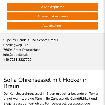
Alle akzeptieren
Hersteller
Auswahl akzeptieren
Supellex
Deutschland
Alle ablehnen
EU-Verantwortlicher
Supellex Handels-und Service GmbH
Sperlingweg
11a
76694
Forst
Deutschland
info@supellex.de
+49 7251 3227720
Sofia Ohrensessel mit Hocker in
Braun
Der Kunslederohrensessel in Braun mit seiner besonderen Textur
bringt warme, erdige Töne in Ihr Zuhause, die Gemütlichkeit und
Eleganz ausstrahlen- ob als Fernsehsessel, Lesesessel oder