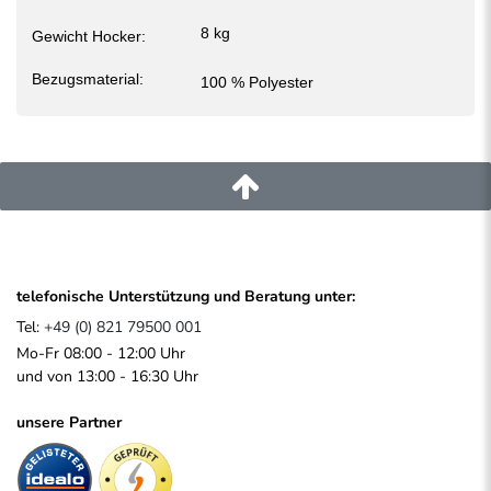
8 kg
Gewicht Hocker:
Bezugsmaterial:
100 % Polyester
Versand durch Hermes mit 2-Mann-Handling Service
-
ihre
telefonische Unterstützung und Beratung unter:
Bestellung wird von zwei Hermes-Mitarbeitern bis in Ihre
Wohnung geliefert.
Tel:
+49 (0) 821 79500 001
Mo-Fr 08:00 - 12:00 Uhr
und von 13:00 - 16:30 Uhr
unsere Partner