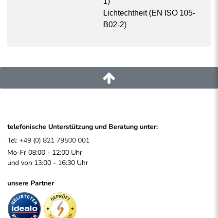
1
)
Versand durch Hermes mit 2-Mann-Handling Service
-
ihre
Lichtechtheit (
EN ISO 105-
Bestellung wird von zwei Hermes-Mitarbeitern bis in Ihre
B02-2
)
Wohnung geliefert.
telefonische Unterstützung und Beratung unter:
Tel:
+49 (0) 821 79500 001
Mo-Fr 08:00 - 12:00 Uhr
und von 13:00 - 16:30 Uhr
unsere Partner