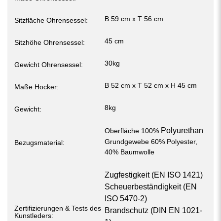
außergewöhnlichen Komfort und optimale
Rückenunterstützung
B 59 cm x T 56 cm
Sitzfläche Ohrensessel:
Hohe Belastbarkeit
Massive Buchenholzfüße
: Lackierte Füße (Farbe wählbar),
45 cm
Sitzhöhe Ohrensessel:
bieten Stabilität und ansprechende Optik, Höhe: 13 cm
Leicht verschiebbar
30kg
Gewicht Ohrensessel:
Pflegeleicht und robust
B 52 cm x T 52 cm x H 45 cm
Maße Hocker:
8kg
Gewicht:
Polyurethan
Oberfläche 100%
Grundgewebe 60% Polyester,
Bezugsmaterial:
40% Baumwolle
Zugfestigkeit (
EN ISO 1421
)
Scheuerbeständigkeit (
EN
ISO 5470-2
)
Zertifizierungen & Tests des
Brandschutz (
DIN EN 1021-
Kunstleders: