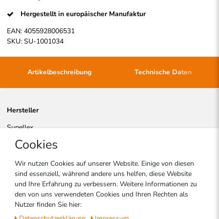
Hergestellt in europäischer Manufaktur
EAN:
4055928006531
SKU:
SU-1001034
Artikelbeschreibung
Technische Daten
Hersteller
Supellex
Deutschland
Cookies
EU-Verantwortlicher
Wir nutzen Cookies auf unserer Website. Einige von diesen
sind essenziell, während andere uns helfen, diese Website
Supellex Handels-und Service GmbH
und Ihre Erfahrung zu verbessern. Weitere Informationen zu
Sperlingweg
11a
den von uns verwendeten Cookies und Ihren Rechten als
76694
Forst
Deutschland
Nutzer finden Sie hier:
info@supellex.de
+49 7251 3227720
Daten­schutz­erklärung
Impressum